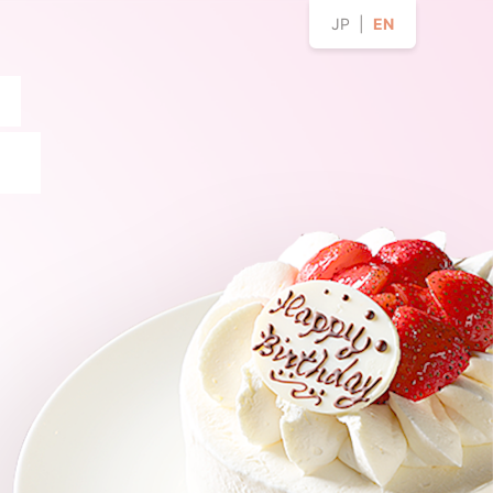
JP |
EN
。