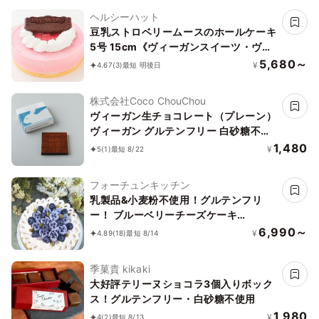
ヘルシーハット
豆乳ストロベリームースのホールケーキ
5号 15cm《ヴィーガンスイーツ・ヴィ
ーガンケーキ》〔St5〕【卵・乳製品・
5,680～
¥
4.67
(3)
最短 明後日
小麦粉・ナッツ不使用】
株式会社Coco ChouChou
ヴィーガン生チョコレート（プレーン）
ヴィーガン グルテンフリー 白砂糖不使
用
1,480
¥
5
(1)
最短 8/22
フォーチュンキッチン
乳製品&小麦粉不使用！グルテンフリ
ー！ ブルーベリーチーズケーキ
15cm《ヴィーガンスイーツ・ヴィーガ
6,990～
¥
4.89
(18)
最短 8/14
ンケーキ》
季菓貴 kikaki
大好評テリーヌショコラ3個入りボック
ス！グルテンフリー・白砂糖不使用
1,980
¥
4
(2)
最短 8/13