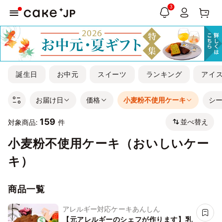
3
誕生日
お中元
スイーツ
ランキング
アイ
お届け日
価格
小麦粉不使用ケーキ
シ
159
並べ替え
対象商品:
件
小麦粉不使用ケーキ（おいしいケー
キ）
商品一覧
アレルギー対応ケーキあんしん
【元アレルギーのシェフが作ります】乳