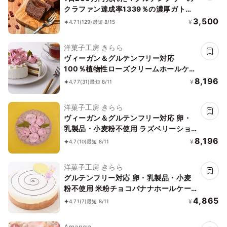
クラファン達成率1339％の濃厚ガトー
ショコラ誕生日プレゼント
3,500
¥
4.71
(129)
最短 8/15
洋菓子工房 きらら
ヴィーガン＆グルテンフリー対応
100％植物性ローズクリームホールケー
キ 5号 15cm《ヴィーガンスイーツ・ヴ
8,196
¥
4.77
(31)
最短 8/11
ィーガンケーキ》
洋菓子工房 きらら
ヴィーガン＆グルテンフリー対応 卵・
乳製品・小麦粉不使用 ラズベリーショ
コラ 5号 15cm《ヴィーガンスイーツ・
8,196
¥
4.7
(10)
最短 8/11
ヴィーガンケーキ》
洋菓子工房 きらら
グルテンフリー対応 卵・乳製品・小麦
粉不使用 米粉チョコバナナホールケー
キ 5号 15cm
4,865
¥
4.71
(7)
最短 8/11
Amange