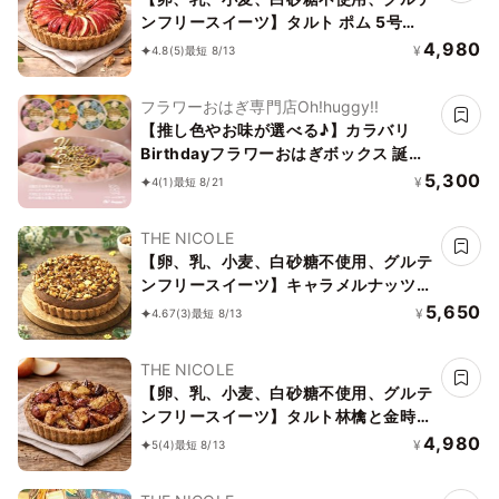
ンフリースイーツ】タルト ポム 5号
15cm《ヴィーガンスイーツ》 《無添
4,980
¥
4.8
(5)
最短 8/13
加》《アレルギー配慮》
フラワーおはぎ専門店Oh!huggy!!
【推し色やお味が選べる♪】カラバリ
Birthdayフラワーおはぎボックス 誕生
日プレゼント
5,300
¥
4
(1)
最短 8/21
THE NICOLE
【卵、乳、小麦、白砂糖不使用、グルテ
ンフリースイーツ】キャラメルナッツバ
ナーヌショコラ【京豆腐仕込み】 5号
5,650
¥
4.67
(3)
最短 8/13
15cm ～京豆腐をベース作り上げたショ
コラケーキ～《ヴィーガンスイーツ・ヴ
THE NICOLE
ィーガンケーキ》 《無添加》《アレル
【卵、乳、小麦、白砂糖不使用、グルテ
ギー配慮》
ンフリースイーツ】タルト林檎と金時芋
5号 15cm 《ヴィーガンスイーツ・ヴィ
4,980
¥
5
(4)
最短 8/13
ーガンケーキ》《無添加》《アレルギー
配慮》