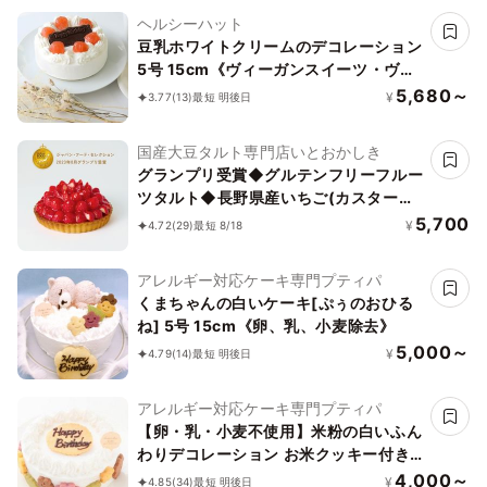
ヘルシーハット
豆乳ホワイトクリームのデコレーション
5号 15cm《ヴィーガンスイーツ・ヴィ
ーガンケーキ》〔Bw5〕【卵・乳製
5,680～
¥
3.77
(13)
最短 明後日
品・小麦粉・ナッツ不使用】
国産大豆タルト専門店いとおかしき
グランプリ受賞◆グルテンフリーフルー
ツタルト◆長野県産いちご(カスタード)
＜冷凍＞ 5号 15cm
5,700
¥
4.72
(29)
最短 8/18
アレルギー対応ケーキ専門プティパ
くまちゃんの白いケーキ[ぷぅのおひる
ね] 5号 15cm《卵、乳、小麦除去》
5,000～
¥
4.79
(14)
最短 明後日
アレルギー対応ケーキ専門プティパ
【卵・乳・小麦不使用】米粉の白いふん
わりデコレーション お米クッキー付き
5号 15cm
4,000～
¥
4.85
(34)
最短 明後日