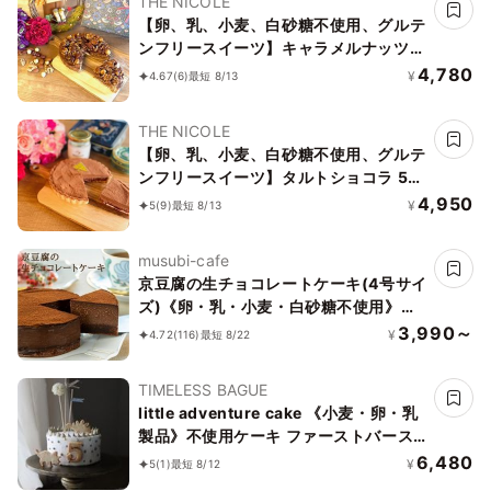
THE NICOLE
【卵、乳、小麦、白砂糖不使用、グルテ
ンフリースイーツ】キャラメルナッツタ
ルト 5号 15cm 《ヴィーガンスイーツ・
4,780
¥
4.67
(6)
最短 8/13
ヴィーガンケーキ》《無添加》《アレル
ギー配慮》
THE NICOLE
【卵、乳、小麦、白砂糖不使用、グルテ
ンフリースイーツ】タルトショコラ 5号
15cm【京豆腐仕込み】《ヴィーガンス
4,950
¥
5
(9)
最短 8/13
イーツ・ヴィーガンケーキ》《無添加》
《アレルギー配慮》
musubi-cafe
京豆腐の生チョコレートケーキ(4号サイ
ズ)《卵・乳・小麦・白砂糖不使用》
《ヴィーガンスイーツ》 《グルテンフ
3,990～
¥
4.72
(116)
最短 8/22
リー》《無添加》《アレルギー配慮》
TIMELESS BAGUE
little adventure cake 《小麦・卵・乳
製品》不使用ケーキ ファーストバース
デー スマッシュケーキ
6,480
¥
5
(1)
最短 8/12