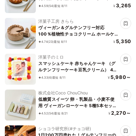
ール 5号 15cm《ヴィーガンスイーツ・
3,265
¥
4.59
(54)
最短 8/11
ヴィーガンケーキ》
洋菓子工房 きらら
ヴィーガン＆グルテンフリー対応
100％植物性チョコクリーム ホールケ
ーキ 5号 15cm《ヴィーガンスイーツ・
5,350
¥
4.74
(23)
最短 8/11
ヴィーガンケーキ》
洋菓子のミロ
スマッシュケーキ 赤ちゃんケーキ （グ
ルテンフリーケーキ豆乳クリーム） 4号
12cm×12cm ベビー&キッズ
5,980～
¥
4.33
(6)
最短 8/11
株式会社Coco ChouChou
低糖質スイーツ 卵・乳製品・小麦不使
用 ヴィーガンローケーキ 5種5本セット
《ヴィーガンスイーツ》《ロースイー
2,270～
¥
4.52
(54)
最短 8/21
ツ》《グルテンフリー》《アレルギー配
慮》
ショコラ研究所(#チョコ研)
1日200万円売れた！グルテンフリーの