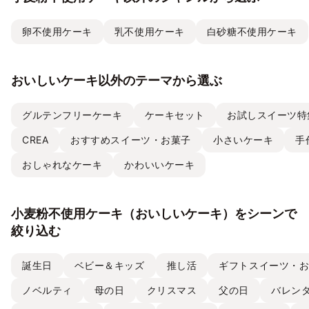
卵不使用ケーキ
乳不使用ケーキ
白砂糖不使用ケーキ
おいしいケーキ以外のテーマから選ぶ
グルテンフリーケーキ
ケーキセット
お試しスイーツ特
CREA
おすすめスイーツ・お菓子
小さいケーキ
手
おしゃれなケーキ
かわいいケーキ
小麦粉不使用ケーキ（おいしいケーキ）をシーンで
絞り込む
誕生日
ベビー＆キッズ
推し活
ギフトスイーツ・
ノベルティ
母の日
クリスマス
父の日
バレン