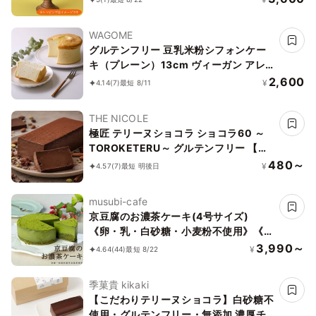
WAGOME
グルテンフリー 豆乳米粉シフォンケー
キ（プレーン）13cm ヴィーガン アレ
ルギー対応 小麦なし 卵なし 乳なし《ヴ
2,600
¥
4.14
(7)
最短 8/11
ィーガンスイーツ》
THE NICOLE
極匠 テリーヌショコラ ショコラ60 ～
TOROKETERU～ グルテンフリー 【濃
厚な口溶けは美味さとなる】・・・【美
480～
¥
4.57
(7)
最短 明後日
味宣言】比べたらわかる、美味さです。
musubi-cafe
京豆腐のお濃茶ケーキ(4号サイズ)
《卵・乳・白砂糖・小麦粉不使用》《ヴ
ィーガンスイーツ・ヴィーガンケーキ》
3,990～
¥
4.64
(44)
最短 8/22
《グルテンフリー》《アレルギー配慮》
季菓貴 kikaki
【こだわりテリーヌショコラ】白砂糖不
使用・グルテンフリー・無添加 濃厚チ