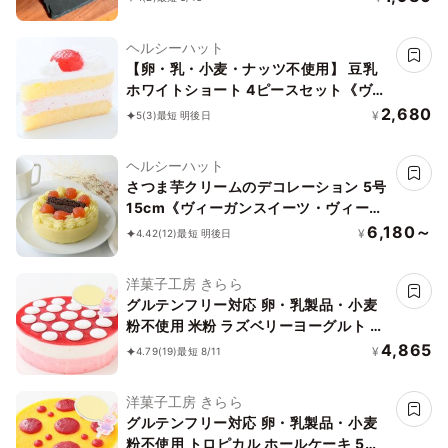
ヘルシーハット
【卵・乳・小麦・ナッツ不使用】 豆乳
ホワイトショート 4ピースセット《ヴィ
ーガンスイーツ・ヴィーガンケーキ》
2,680
¥
5
(3)
最短 明後日
ヘルシーハット
さつま芋クリームのデコレーション 5号
15cm《ヴィーガンスイーツ・ヴィーガ
ンケーキ》〔Bs5〕【卵・乳製品・小麦
6,180～
¥
4.42
(12)
最短 明後日
粉・ナッツ・大豆不使用】
洋菓子工房 きらら
グルテンフリー対応 卵・乳製品・小麦
粉不使用 米粉 ラズベリーヨーグルト ホ
ールケーキ 5号 15cm
4,865
¥
4.79
(19)
最短 8/11
洋菓子工房 きらら
グルテンフリー対応 卵・乳製品・小麦
粉不使用 トロピカル ホールケーキ 5号