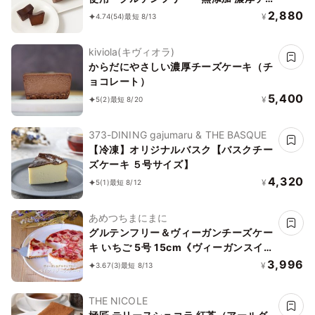
ョコレートケーキ ガトーショコラ
2,880
¥
4.74
(54)
最短 8/13
kiviola(キヴィオラ)
からだにやさしい濃厚チーズケーキ（チ
ョコレート）
5,400
¥
5
(2)
最短 8/20
373-DINING gajumaru & THE BASQUE
【冷凍】オリジナルバスク【バスクチー
ズケーキ ５号サイズ】
4,320
¥
5
(1)
最短 8/12
あめつちまにまに
グルテンフリー＆ヴィーガンチーズケー
キ いちご 5号 15cm《ヴィーガンスイー
ツ》
3,996
¥
3.67
(3)
最短 8/13
THE NICOLE