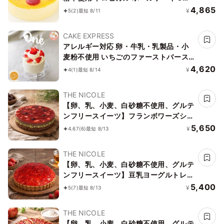
15cm
4,865
¥
5
(2)
最短 8/11
CAKE EXPRESS
アレルギー対応 卵・牛乳・乳製品・小
麦粉不使用 いちごのファーストバース
デーケーキ 3号 1st-birthday
4,620
¥
4
(1)
最短 8/14
THE NICOLE
【卵、乳、小麦、白砂糖不使用、グルテ
ンフリースイーツ】フランボワーズショ
コラ 京豆腐仕込み】 5号 15cm ～京豆
5,650
¥
4.67
(6)
最短 8/13
腐をベース作り上げたショコラケーキ～
《ヴィーガンスイーツ》 《無添加》
THE NICOLE
《アレルギー配慮》
【卵、乳、小麦、白砂糖不使用、グルテ
ンフリースイーツ】豆乳ヨーグルトレア
チーズケーキ 5号 15cm ～豆乳ヨーグル
5,400
¥
5
(7)
最短 8/13
トをベースに作り上げたレアチーズ～
《ヴィーガンスイーツ・ヴィーガンケー
THE NICOLE
キ》《無添加》《アレルギー配慮》
【卵、乳、小麦、白砂糖不使用、グルテ