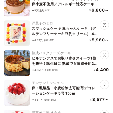
卵小麦不使用／アレルギー対応ケーキ／
チョコレートケーキ4号（12cm）ヴィ
6,800～
¥
5
(1)
最短 8/11
PR
ーガン対応
洋菓子のミロ
スマッシュケーキ 赤ちゃんケーキ （グ
ルテンフリーケーキ豆乳クリーム） 4号
12cm×12cm ベビー&キッズ
5,980～
¥
4.33
(6)
最短 8/11
PR
熟成バスクチーズケーキ
ヒルナンデスでお取り寄せスイーツ1位
を獲得！誕生日に 熟成で旨味成分約2
倍！グルテンフリーの「熟成バスクチー
4,400
¥
4.85
(319)
最短 8/18
ズケーキ」 誕生日プレゼント
モンサンミッシェル
卵・乳製品・小麦粉除去可能 苺デコレ
ーションケーキ 5号 15cm
3,577～
¥
4.51
(71)
最短 8/12
洋菓子工房 きらら