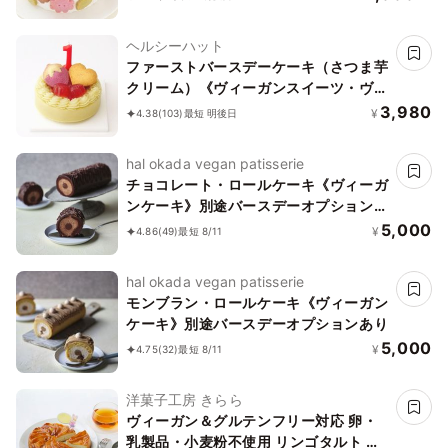
ヘルシーハット
ファーストバースデーケーキ（さつま芋
クリーム）《ヴィーガンスイーツ・ヴィ
ーガンケーキ》〔1s〕【卵・乳製品・小
3,980
¥
4.38
(103)
最短 明後日
麦粉・ナッツ不使用】
hal okada vegan patisserie
チョコレート・ロールケーキ《ヴィーガ
ンケーキ》別途バースデーオプションあ
り
5,000
¥
4.86
(49)
最短 8/11
hal okada vegan patisserie
モンブラン・ロールケーキ《ヴィーガン
ケーキ》別途バースデーオプションあり
5,000
¥
4.75
(32)
最短 8/11
洋菓子工房 きらら
ヴィーガン＆グルテンフリー対応 卵・
乳製品・小麦粉不使用 リンゴタルト ホ