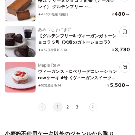
極匠 テリーヌショコラ 紅茶（アールグ
レイ） グルテンフリー ～
TOROKETERU～【濃厚な口溶けは美味
480～
¥
4.43
(7)
最短 明後日
さとなる】・・・。 アールグレイの爽
やかな口溶け
あめつちまにまに
【グルテンフリー& ヴィーガンガトーシ
ョコラ 5号《米粉のガトーショコラ》
3,780
¥
4.62
(13)
最短 8/13
Maple Raw
ヴィーガンストロベリーデコレーション
rawケーキ 4号《ヴィーガンスイーツ・
ヴィーガンケーキ》《ロースイーツ》
5,500～
¥
5
(3)
最短 8/14
1
2
3
小麦粉不使用ケーキ以外のジャンルから選ぶ