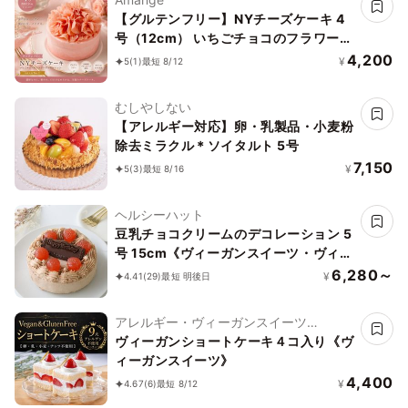
【グルテンフリー】NYチーズケーキ 4
号（12cm） いちごチョコのフラワーデ
コレーション｜当店人気No.1
4,200
¥
5
(1)
最短 8/12
むしやしない
【アレルギー対応】卵・乳製品・小麦粉
除去ミラクル＊ソイタルト 5号
7,150
¥
5
(3)
最短 8/16
ヘルシーハット
豆乳チョコクリームのデコレーション 5
号 15cm《ヴィーガンスイーツ・ヴィー
ガンケーキ》〔Bc5〕【卵・乳製品・小
6,280～
¥
4.41
(29)
最短 明後日
麦粉・ナッツ不使用】
アレルギー・ヴィーガンスイーツ
L'AURA(ローラ)
ヴィーガンショートケーキ４コ入り《ヴ
ィーガンスイーツ》
4,400
¥
4.67
(6)
最短 8/12