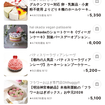
グルテンフリー対応 卵・乳製品・小麦
粉不使用 よりどり８種のホールケーキ
5号 15cm
5,350
¥
4.6
(123)
最短 8/11
hal okada vegan patisserie
hal okadaのショートケーキ《ヴィーガ
ンケーキ》別途バースデーオプションあ
り
6,000
¥
4.78
(9)
最短 8/11
パティスリーラヴィアンレーヴ
【都内の人気店・パティスリーラヴィア
ンレーヴ】カーネーションブーケケーキ
4号
5,200～
¥
5
(2)
最短 8/12
フラワーおはぎ専門店Oh!huggy!!
【明治神宮奉納品】本格和栗餡の「フラ
ワーおはぎボックス」お中元2026
5,100
¥
4.68
(19)
最短 8/21