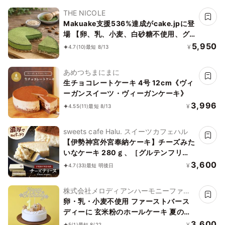
THE NICOLE
Makuake支援536%達成がcake.jpに登
場 【卵、乳、小麦、白砂糖不使用、グ
ルテンフリースイーツ】タルト濃抹茶
5,950
¥
4.7
(10)
最短 8/13
【京豆腐仕込み】 5号 15cm ～京豆腐を
ベース作り上げたショコラケーキ～《ヴ
あめつちまにまに
ィーガンスイーツ》＜
生チョコレートケーキ 4号 12cm《ヴィ
Makuake×Cake.jp アタラシイケーキ
ーガンスイーツ・ヴィーガンケーキ》
発見プロジェクト＞《無添加》《アレル
3,996
¥
4.55
(11)
最短 8/13
ギー配慮》
sweets cafe Halu. スイーツカフェハル
【伊勢神宮外宮奉納ケーキ】チーズみた
いなケーキ 280ｇ、［グルテンフリ
ー］魔法の チーズテリーヌ チーズケー
3,600
¥
4.7
(33)
最短 明後日
キ お中元2026
株式会社メロディアンハーモニーファイ
ン
卵・乳・小麦不使用 ファーストバース
ディーに 玄米粉のホールケーキ 夏の贈
り物に
3,600
¥
5
(1)
最短 8/22