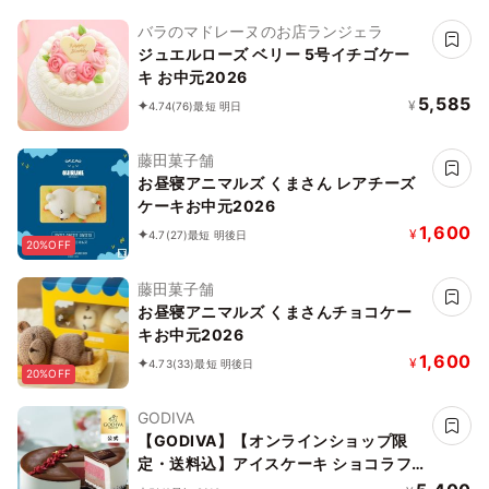
バラのマドレーヌのお店ランジェラ
ジュエルローズ ベリー 5号イチゴケー
キ お中元2026
5,585
¥
4.74
(76)
最短 明日
藤田菓子舗
お昼寝アニマルズ くまさん レアチーズ
ケーキお中元2026
1,600
¥
4.7
(27)
最短 明後日
20%OFF
藤田菓子舗
お昼寝アニマルズ くまさんチョコケー
キお中元2026
1,600
¥
4.73
(33)
最短 明後日
20%OFF
GODIVA
【GODIVA】【オンラインショップ限
定・送料込】アイスケーキ ショコラフ
ランボワーズ お中元2026