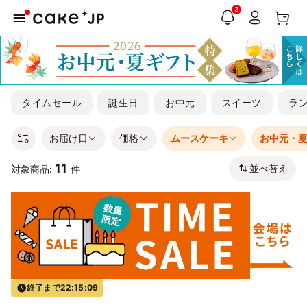
3
タイムセール
誕生日
お中元
スイーツ
ラ
お届け日
価格
ムースケーキ
お中元・
11
並べ替え
対象商品:
件
終了まで
22:15:09