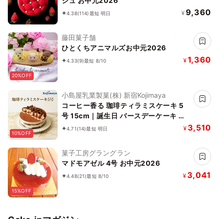
ジュ お中元2026
9,360
¥
4.38
(114)
最短 明日
藤田菓子舗
ひとくちアニマルズお中元2026
1,360
¥
4.33
(9)
最短 8/10
20%OFF
小島屋乳業製菓(株) 新宿Kojimaya
コーヒー香る 珈琲ティラミスケーキ 5
号 15cm｜誕生日 バースデーケーキ 名
入れ メッセージ チョコプレート 対応 お
3,510
¥
4.71
(14)
最短 明日
10%OFF
中元 2026 アイス2026
菓子工房グラングラン
マドモアゼル 4号 お中元2026
3,041
¥
4.48
(21)
最短 8/10
15%OFF