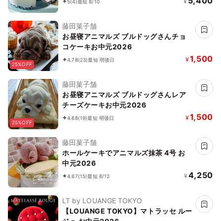
5,400
¥
5
(4)
最短 8/10
藤田菓子舗
お昼寝アニマルズ ブルドッグさんチョ
コケーキお中元2026
1,500
¥
4.78
(23)
最短 明後日
25%OFF
藤田菓子舗
お昼寝アニマルズ ブルドッグさんレア
チーズケーキお中元2026
1,500
¥
4.68
(19)
最短 明後日
25%OFF
藤田菓子舗
ホールケーキでアニマルズ抹茶 4号 お
中元2026
4,250
¥
4.67
(15)
最短 8/12
LT by LOUANGE TOKYO
【LOUANGE TOKYO】マトラッセ ルー