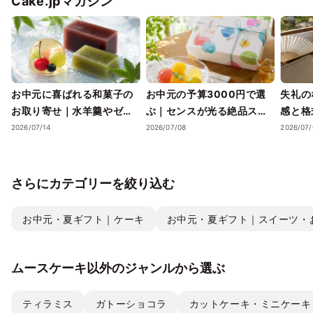
Cake.jpマガジン
お中元に喜ばれる和菓子の
お中元の予算3000円で選
失礼の
お取り寄せ｜水羊羹やゼリ
ぶ｜センスが光る絶品スイ
感と格
ーで涼を届ける夏ギフト
ーツギフトと失敗しない選
ツギフ
2026/07/14
2026/07/08
2026/07/
び方
さらにカテゴリーを絞り込む
お中元・夏ギフト｜ケーキ
お中元・夏ギフト｜スイーツ・
ムースケーキ以外のジャンルから選ぶ
ティラミス
ガトーショコラ
カットケーキ・ミニケーキ