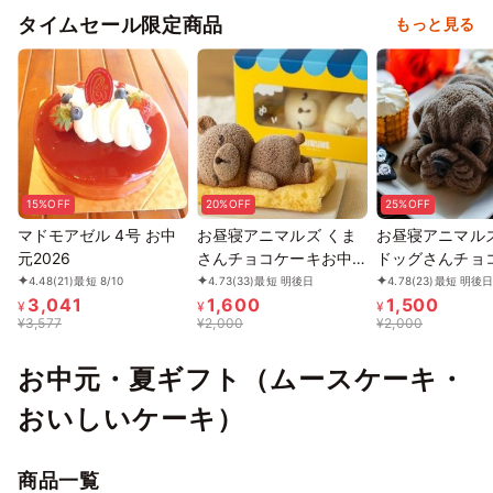
タイムセール限定商品
もっと見る
15%OFF
20%OFF
25%OFF
マドモアゼル 4号 お中
お昼寝アニマルズ くま
お昼寝アニマルズ
元2026
さんチョコケーキお中元
ドッグさんチョ
2026
お中元2026
4.48
(21)
最短 8/10
4.73
(33)
最短 明後日
4.78
(23)
最短 明後
3,041
1,600
1,500
¥
¥
¥
¥
3,577
¥
2,000
¥
2,000
お中元・夏ギフト（ムースケーキ・
おいしいケーキ）
商品一覧