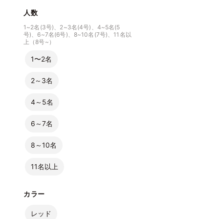
人数
1~2名(3号)、2~3名(4号)、4~5名(5
号)、6~7名(6号)、8~10名(7号)、11名以
上（8号~）
1〜2名
2～3名
4～5名
6～7名
8～10名
11名以上
カラー
レッド