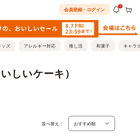
3
会員登録・ログイン
キッズ
アレルギー対応
推し活
和菓子
キャラ
おいしいケーキ）
並べ替え：