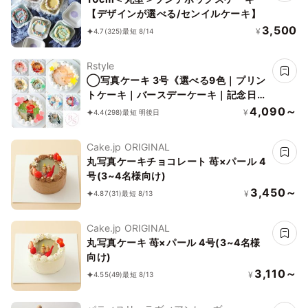
【デザインが選べる/センイルケーキ】
3,500
¥
4.7
(325)
最短 8/14
Rstyle
◯写真ケーキ 3号《選べる9色｜プリン
トケーキ｜バースデーケーキ｜記念日な
どのお祝いに♪》
4,090～
¥
4.4
(298)
最短 明後日
Cake.jp ORIGINAL
丸写真ケーキチョコレート 苺×パール 4
号(3~4名様向け)
3,450～
¥
4.87
(31)
最短 8/13
Cake.jp ORIGINAL
丸写真ケーキ 苺×パール 4号(3~4名様
向け)
3,110～
¥
4.55
(49)
最短 8/13