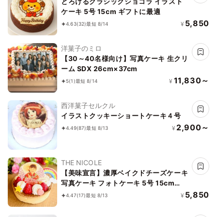
とろけるクラシックショコラ イラスト
ケーキ 5号 15cm ギフトに最適
5,850
¥
4.63
(32)
最短 8/14
洋菓子のミロ
【30～40名様向け】写真ケーキ 生クリ
ーム SDX 26cm×37cm
11,830～
¥
5
(1)
最短 8/14
西洋菓子セルクル
イラストクッキーショートケーキ４号
2,900～
¥
4.49
(87)
最短 8/13
THE NICOLE
【美味宣言】濃厚ベイクドチーズケーキ
写真ケーキ フォトケーキ 5号 15cm
【オプション選択でオリジナルデザイン
5,850
¥
4.47
(17)
最短 8/13
に！】【お好きなイラストも人気です】