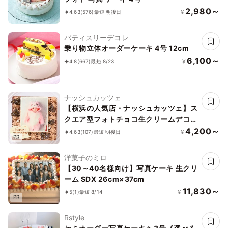
2,980～
¥
4.63
(576)
最短 明後日
パティスリーデコレ
乗り物立体オーダーケーキ 4号 12cm
6,100～
¥
4.8
(667)
最短 8/23
ナッシュカッツェ
【横浜の人気店・ナッシュカッツェ】ス
クエア型フォトチョコ生クリームデコレ
ーションケーキ 11cm
4,200～
¥
4.63
(107)
最短 明後日
PR
洋菓子のミロ
【30～40名様向け】写真ケーキ 生クリ
ーム SDX 26cm×37cm
11,830～
¥
5
(1)
最短 8/14
PR
Rstyle