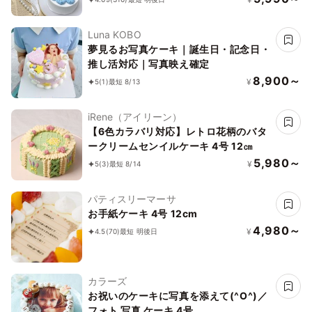
ッキー｜イラストクッキー》
Luna KOBO
夢見るお写真ケーキ｜誕生日・記念日・
推し活対応｜写真映え確定
8,900～
¥
5
(1)
最短 8/13
iRene（アイリーン）
【6色カラバリ対応】レトロ花柄のバタ
ークリームセンイルケーキ 4号 12㎝
5,980～
¥
5
(3)
最短 8/14
パティスリーマーサ
お手紙ケーキ 4号 12cm
4,980～
¥
4.5
(70)
最短 明後日
カラーズ
お祝いのケーキに写真を添えて(^O^)／
フォト 写真 ケーキ 4号