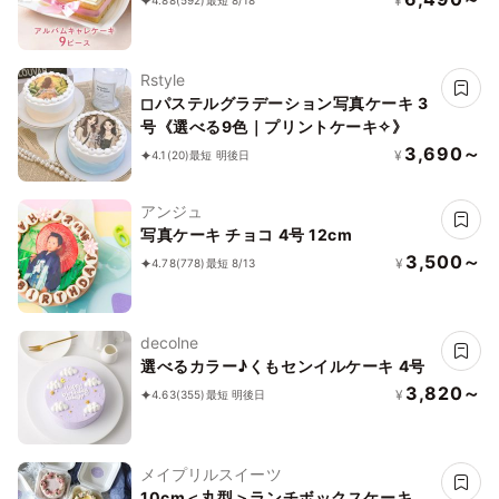
¥
4.88
(592)
最短 8/18
Rstyle
◻︎パステルグラデーション写真ケーキ 3
号《選べる9色｜プリントケーキ✧》
3,690～
¥
4.1
(20)
最短 明後日
アンジュ
写真ケーキ チョコ 4号 12cm
3,500～
¥
4.78
(778)
最短 8/13
decolne
選べるカラー♪くもセンイルケーキ 4号
3,820～
¥
4.63
(355)
最短 明後日
メイプリルスイーツ
10cm＜丸型＞ランチボックスケーキ