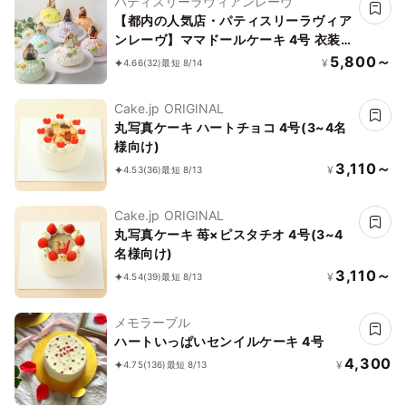
パティスリーラヴィアンレーヴ
【都内の人気店・パティスリーラヴィア
ンレーヴ】ママドールケーキ 4号 衣装
に合わせて7色からお選びいただけます
5,800～
¥
4.66
(32)
最短 8/14
♪
Cake.jp ORIGINAL
丸写真ケーキ ハートチョコ 4号(3~4名
様向け)
3,110～
¥
4.53
(36)
最短 8/13
Cake.jp ORIGINAL
丸写真ケーキ 苺×ピスタチオ 4号(3~4
名様向け)
3,110～
¥
4.54
(39)
最短 8/13
メモラーブル
ハートいっぱいセンイルケーキ 4号
4,300
¥
4.75
(136)
最短 8/13