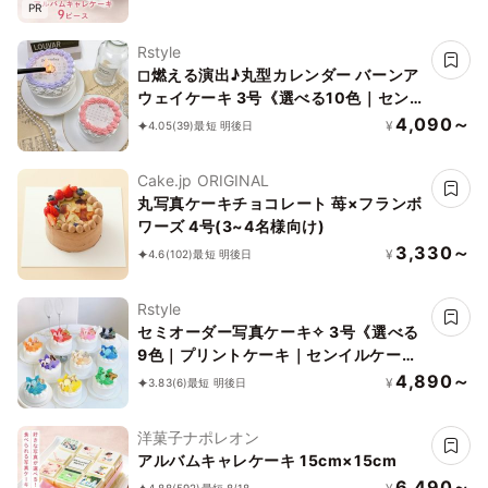
PR
Rstyle
◻︎燃える演出♪丸型カレンダー バーンア
ウェイケーキ 3号《選べる10色｜セン
イルケーキ｜韓国｜お好きな日付とメッ
4,090～
¥
4.05
(39)
最短 明後日
セージ｜サプライズ》
Cake.jp ORIGINAL
丸写真ケーキチョコレート 苺×フランボ
ワーズ 4号(3~4名様向け)
3,330～
¥
4.6
(102)
最短 明後日
Rstyle
セミオーダー写真ケーキ✧ 3号《選べる
9色｜プリントケーキ｜センイルケーキ
｜リボン｜薔薇｜お好きなお写真と数字
4,890～
¥
3.83
(6)
最短 明後日
で✧》
洋菓子ナポレオン
アルバムキャレケーキ 15cm×15cm
6,490～