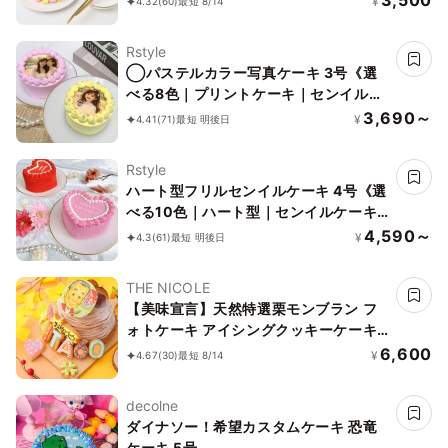
¥
4.32
(60)
最短 8/14
Rstyle
◯パステルカラー写真ケーキ 3号《選
べる8色｜プリントケーキ｜センイルケ
ーキ｜韓国｜誕生日や記念日などのお祝
3,690～
¥
4.41
(71)
最短 明後日
いに♪》
Rstyle
ハート型フリルセンイルケーキ 4号《選
べる10色｜ハート型｜センイルケーキ
｜韓国｜お好きなメッセージ✧》
4,590～
¥
4.3
(61)
最短 明後日
THE NICOLE
【美味宣言】天然特選栗モンブラン フ
ォトケーキ アイシングクッキーケーキ
文字入りアイシング 写真ケーキ 5号
6,600
¥
4.67
(30)
最短 8/14
15cm 【お好きなイラストも人気です】
decolne
ダイナソー！希望カスタムケーキ 恐竜
ケーキ 5号