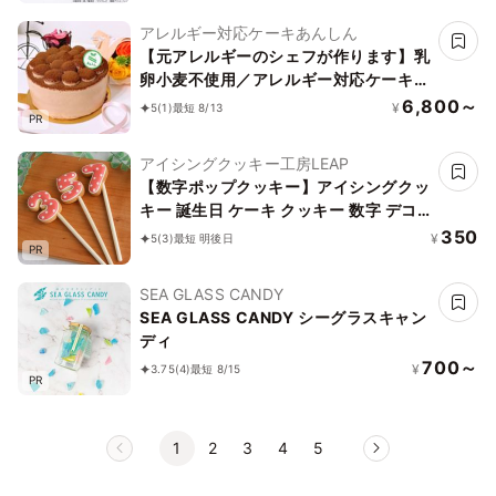
アレルギー対応ケーキあんしん
【元アレルギーのシェフが作ります】乳
卵小麦不使用／アレルギー対応ケーキ／
チョコレートケーキ4号（12cm）ヴィ
6,800～
¥
5
(1)
最短 8/13
PR
ーガン対応
アイシングクッキー工房LEAP
【数字ポップクッキー】アイシングクッ
キー 誕生日 ケーキ クッキー 数字 デコ
レーションケーキ オリジナルケーキ か
350
¥
5
(3)
最短 明後日
PR
わいい お菓子 推し活 推しケーキ
SEA GLASS CANDY
SEA GLASS CANDY シーグラスキャン
ディ
700～
¥
3.75
(4)
最短 8/15
PR
1
2
3
4
5