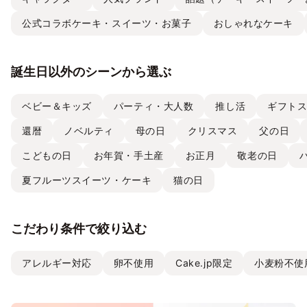
公式コラボケーキ・スイーツ・お菓子
おしゃれなケーキ
誕生日以外のシーンから選ぶ
ベビー＆キッズ
パーティ・大人数
推し活
ギフト
還暦
ノベルティ
母の日
クリスマス
父の日
こどもの日
お年賀・手土産
お正月
敬老の日
夏フルーツスイーツ・ケーキ
猫の日
こだわり条件で絞り込む
アレルギー対応
卵不使用
Cake.jp限定
小麦粉不使