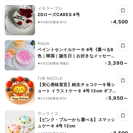
メモラーブル
2DローズCAKES 4号
4,500
¥
4.56
(25)
最短 8/13
Rstyle
ペイントセンイルケーキ 4号《選べる8
色｜韓国｜誕生日｜お好きなメッセージ
で✧》
3,390～
¥
4.82
(28)
最短 明後日
THE NICOLE
【安心美味宣言】純生チョコケーキ苺シ
ョート イラストケーキ 4号 12cm ギフ
トに最適
5,950～
¥
4.51
(59)
最短 8/14
サンライズ
【ピンク・ブルーから選べる】スマッシ
ュケーキ 4号 12cm
3,500