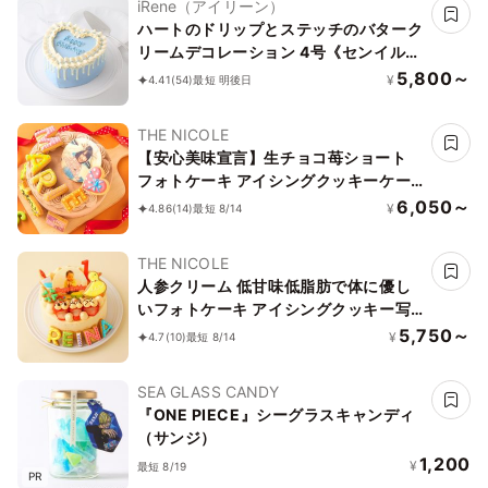
iRene（アイリーン）
ハートのドリップとステッチのバターク
リームデコレーション 4号《センイルケ
ーキ》
5,800～
¥
4.41
(54)
最短 明後日
THE NICOLE
【安心美味宣言】生チョコ苺ショート
フォトケーキ アイシングクッキーケー
キ 写真ケーキ 4号 12cm 【お好きなイ
6,050～
¥
4.86
(14)
最短 8/14
ラストも人気です】
THE NICOLE
人参クリーム 低甘味低脂肪で体に優し
いフォトケーキ アイシングクッキー写
真ケーキ ファーストバースデー（ひよ
5,750～
¥
4.7
(10)
最短 8/14
こ） 3号 9cm
SEA GLASS CANDY
『ONE PIECE』シーグラスキャンディ
（サンジ）
1,200
¥
最短 8/19
PR