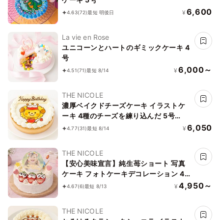
6,600
¥
4.63
(72)
最短 明後日
La vie en Rose
ユニコーンとハートのギミックケーキ 4
号
6,000～
¥
4.51
(71)
最短 8/14
THE NICOLE
濃厚ベイクドチーズケーキ イラストケ
ーキ 4種のチーズを練り込んだ 5号
15cm ギフトに最適
6,050
¥
4.77
(31)
最短 8/14
THE NICOLE
【安心美味宣言】純生苺ショート 写真
ケーキ フォトケーキデコレーション 4
号 12cm 【オプション選択でオリジナ
4,950～
¥
4.67
(6)
最短 8/13
ルデザインに！】【お好きなイラストも
人気です】【当日OKです】
THE NICOLE