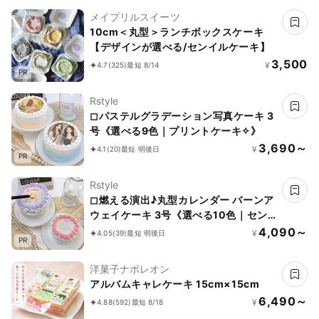
メイプリルスイーツ
10cm＜丸型＞ランチボックスケーキ
【デザインが選べる/センイルケーキ】
3,500
¥
4.7
(325)
最短 8/14
PR
Rstyle
◻︎パステルグラデーション写真ケーキ 3
号《選べる9色｜プリントケーキ✧》
3,690～
¥
4.1
(20)
最短 明後日
PR
Rstyle
◻︎燃える演出♪丸型カレンダー バーンア
ウェイケーキ 3号《選べる10色｜セン
イルケーキ｜韓国｜お好きな日付とメッ
4,090～
¥
4.05
(39)
最短 明後日
PR
セージ｜サプライズ》
洋菓子ナポレオン
アルバムキャレケーキ 15cm×15cm
6,490～
¥
4.88
(592)
最短 8/18