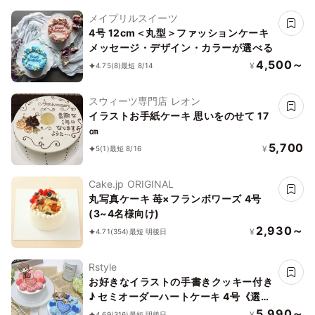
メイプリルスイーツ
4号 12cm＜丸型＞ファッションケーキ
メッセージ・デザイン・カラーが選べる
4,500～
¥
4.75
(8)
最短 8/14
スウィーツ専門店 レオン
イラストお手紙ケーキ 思いをのせて 17
㎝
5,700
¥
5
(1)
最短 8/16
Cake.jp ORIGINAL
丸写真ケーキ 苺×フランボワーズ 4号
(3~4名様向け)
2,930～
¥
4.71
(354)
最短 明後日
Rstyle
お好きなイラストの手書きクッキー付き
♪ セミオーダーハートケーキ 4号《選べ
る9色｜センイルケーキ｜アイシングク
5,990～
¥
4.69
(316)
最短 明後日