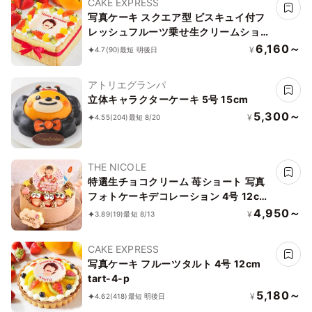
CAKE EXPRESS
写真ケーキ スクエア型 ビスキュイ付フ
レッシュフルーツ乗せ生クリームショー
トケーキ 5号 14×14cm square-5-p2
6,160～
¥
4.7
(90)
最短 明後日
アトリエグランパ
立体キャラクターケーキ 5号 15cm
5,300～
¥
4.55
(204)
最短 8/20
THE NICOLE
特選生チョコクリーム 苺ショート 写真
フォトケーキデコレーション 4号 12cm
【お好きなイラストも人気です】【当日
4,950～
¥
3.89
(19)
最短 8/13
OKです】
CAKE EXPRESS
写真ケーキ フルーツタルト 4号 12cm
tart-4-p
5,180～
¥
4.62
(418)
最短 明後日