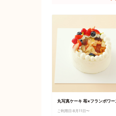
丸写真ケーキ 苺×フランボワー
ご利用日:8月11日〜