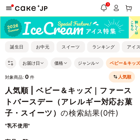
3
誕生日
お中元
スイーツ
ランキング
アイ
お届け日
価格
ジャンル
ベビー＆キッ
0
人気順
対象商品:
件
人気順 | ベビー＆キッズ｜ファース
トバースデー（アレルギー対応お菓
子・スイーツ）
の検索結果(
0
件)
"乳不使用"