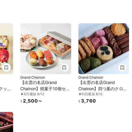
Grand Chainon
Grand Chainon
【出雲の名店Grand
【出雲の名店Grand
のクッキ
Chainon】焼菓子10個セッ
Chainon】四つ葉のクロー
5
(1)
最短 8/12
5
(2)
最短 8/12
ト
バーのクッキー缶 プティ
2,500～
3,760
ボヌール
¥
¥