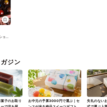
ンショコ
pマガジン
和菓子のお取り
お中元の予算3000円で選ぶ｜セ
失礼のない
リーで涼を届け
ンスが光る絶品スイーツギフトと
式で選ぶ上