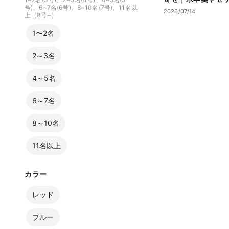
号)、6~7名(6号)、8~10名(7号)、11名以
る夏ギフト
2026/07/14
上（8号~）
1〜2名
2～3名
4～5名
6～7名
8～10名
11名以上
カラー
レッド
ブルー