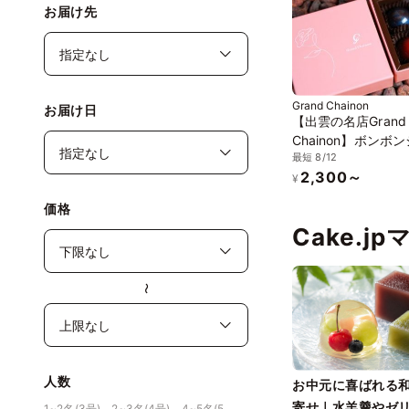
お届け先
Grand Chainon
お届け日
【出雲の名店Grand
Chainon】ボンボ
最短 8/12
ラ4個セレクト
2,300～
¥
価格
Cake.j
〜
人数
お中元に喜ばれる
寄せ｜水羊羹やゼ
1~2名(3号)、2~3名(4号)、4~5名(5