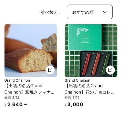
並べ替え：
Grand Chainon
Grand Chainon
【出雲の名店Grand
【出雲の名店Grand
Chainon】窯焼きフィナン
Chainon】花のチョコレー
最短 8/12
最短 8/12
シェ 5個セット
トバー エッセンス・ボタ
2,640～
3,000
ニック
¥
¥