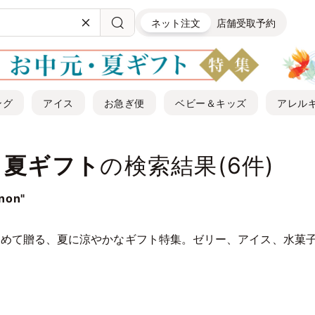
ネット注文
店舗受取予約
ング
アイス
お急ぎ便
ベビー＆キッズ
アレル
・夏ギフト
の検索結果(
6
件)
non"
込めて贈る、夏に涼やかなギフト特集。ゼリー、アイス、水菓