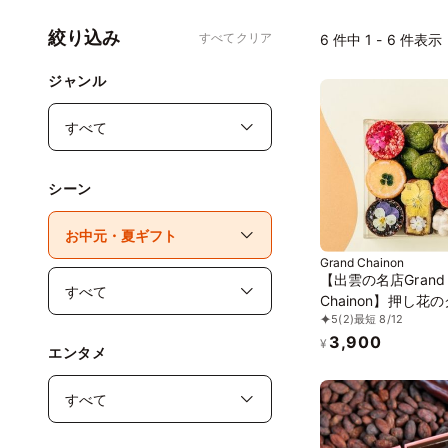
絞り込み
すべてクリア
6
件中 1 - 6 件表示
ジャンル
シーン
Grand Chainon
【出雲の名店Grand
Chainon】押し花
5
(2)
最短 8/12
ー缶 ママルニー
3,900
¥
エンタメ