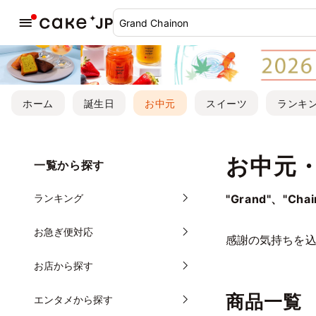
ホーム
誕生日
お中元
スイーツ
ランキ
お中元
一覧から探す
ランキング
"Grand"、"Chai
お急ぎ便対応
感謝の気持ちを
お店から探す
商品一覧
エンタメから探す